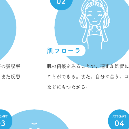
02
肌フローラ
在の吸収率
肌の菌叢をみることで、適正な処置
、また疾患
ことができる。また、自分に合う、
などにもつながる。
TEMPT
ATTEMPT
03
04