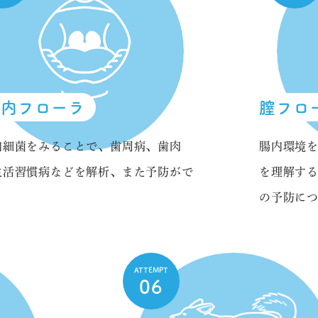
腔内フローラ
膣フロ
内細菌をみることで、歯周病、歯肉
腸内環境
生活習慣病などを解析、また予防がで
を理解す
。
の予防に
ATTEMPT
06