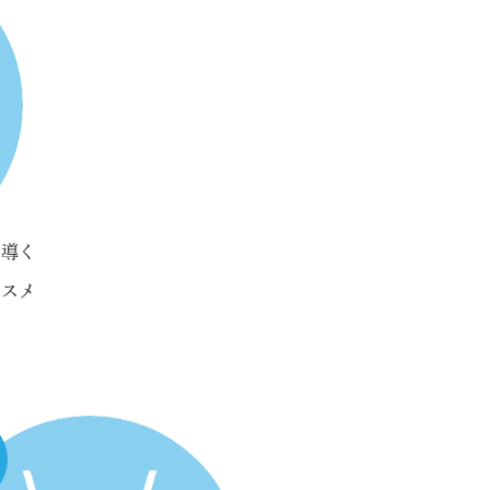
に導く
コスメ