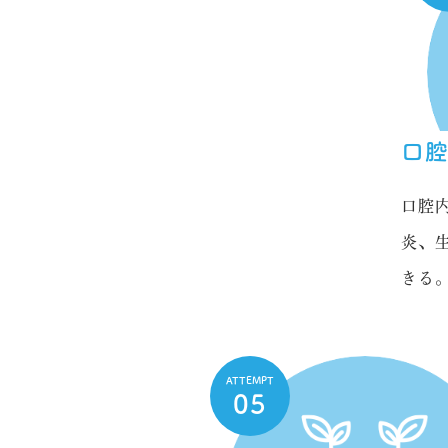
口
口腔
炎、
きる
ATTEMPT
05